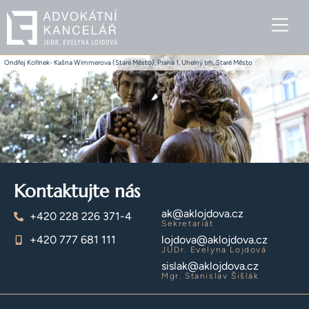
Ondřej Kořínek- Kašna Wimmerova (Staré Město), Praha 1, Uhelný trh, Staré Město
Kontaktujte nás
ak@aklojdova.cz
+420 228 226 371-4
Sekretariát
+420 777 681 111
lojdova@aklojdova.cz
JUDr. Evelyna Lojdová
sislak@aklojdova.cz
Mgr. Stanislav Šišlák