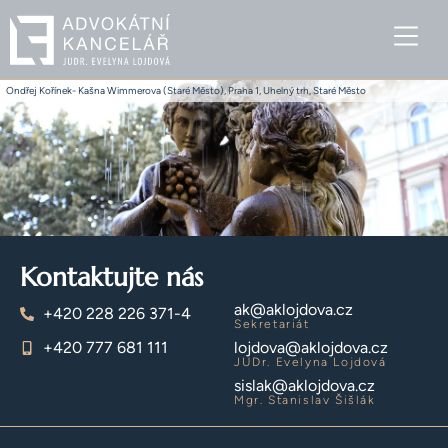
Ondřej Kořínek- Kašna Wimmerova (Staré Město), Praha 1, Uhelný trh, Staré Město
Kontaktujte nás
ak@aklojdova.cz
+420 228 226 371-4
Sekretariát
+420 777 681 111
lojdova@aklojdova.cz
JUDr. Evelyna Lojdová
sislak@aklojdova.cz
Mgr. Stanislav Šišlák